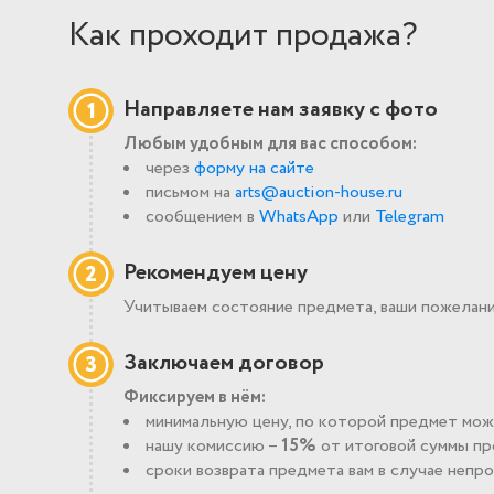
Как проходит продажа?
Направляете нам заявку с фото
1
Любым удобным для вас способом:
через
форму на сайте
письмом на
arts@auction‑house.ru
сообщением в
WhatsApp
или
Telegram
Рекомендуем цену
2
Учитываем состояние предмета, ваши пожелания
Заключаем договор
3
Фиксируем в нём:
минимальную цену, по которой предмет мо
нашу комиссию –
15%
от итоговой суммы п
сроки возврата предмета вам в случае непр