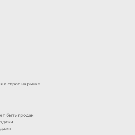
 и спрос на рынке.
жет быть продан
родажи
одажи