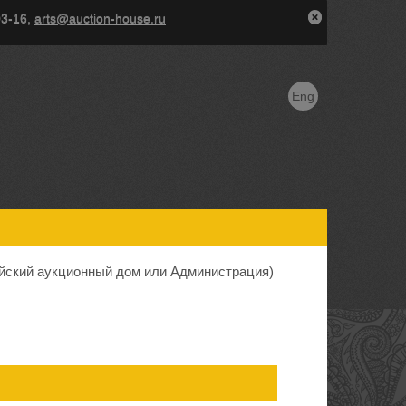
03-16,
arts@auction-house.ru
Eng
йский аукционный дом или Администрация)