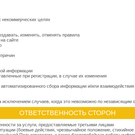
х некоммерческих целях
оздавать, изменять, отменять правила
 на сайте
ю
 причин
мой информации
авленные при регистрации, в случае их изменения
я автоматизированного сбора информации и/или взаимодействия
а исключением случаев, когда это невозможно по независящим 
ОТВЕТСТВЕННОСТЬ СТОРОН
венности за услуги, предоставляемые третьими лицами
туации (боевые действия, чрезвычайное положение, стихийное б
мещённой Пользователем, а также бесперебойную работу инфор