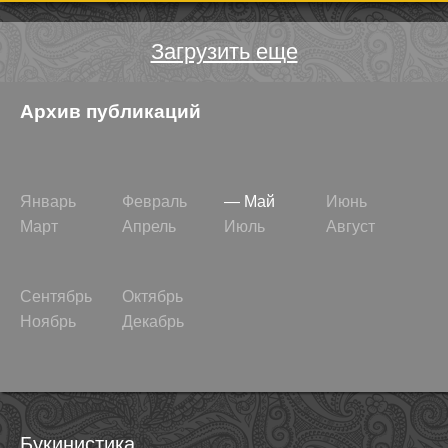
Загрузить еще
Архив публикаций
Январь
Февраль
Май
Июнь
Март
Апрель
Июль
Август
Сентябрь
Октябрь
Ноябрь
Декабрь
Букинистика