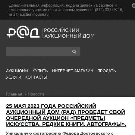
Дополнительная информация, подача заявок на заочное и
телефонное участие в антикварном аукционе: (812) 331-03-16,
arts@auction-house.ru
АУКЦИОНЫ
КУПИТЬ
ИНТЕРНЕТ-МАГАЗИН
ПРОДАТЬ
УСЛУГИ
КОНТАКТЫ
Главная
/
Новости
25 МАЯ 2023 ГОДА РОССИЙСКИЙ
АУКЦИОННЫЙ ДОМ (РАД) ПРОВЕДЕТ СВОЙ
ОЧЕРЕДНОЙ АУКЦИОН «ПРЕДМЕТЫ
ИСКУССТВА. РЕДКИЕ КНИГИ. АВТОГРАФЫ».
Уникальную фотографию Федора Достоевского с