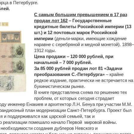
рца в Петербурге.
блей.
С самым большим превышением в 17 раз
продан лот 162
– Государственные
кредитные билеты Российской империи (13
шт.) и 12 почтовых марок Российской
империи
(деньги-марки, имеющие хождение
наравне с серебряной и медной монетой). 1898–
1912 годы.
Цена продажи – 120 000 рублей, при
начальной – 7 000 рублей.
За 85 000 рублей продан лот 81 «Задачи
преобразования С.-Петербурга»
– крайне
редкое издание, практически не встречается на
букинистическом рынке.
В книге представлена схема по решению тех
проблем, от которых сегодня страдает
оду инженер Енакиев и архитектор Л.Н. Бенуа при участии М.М.
рандиозный план модернизации Санкт-Петербурга. Проект был
я и поддерживался как царской семьей, так и
го реализации помешало начало Первой мировой войны.
о необходимости создания дублеров Невского и