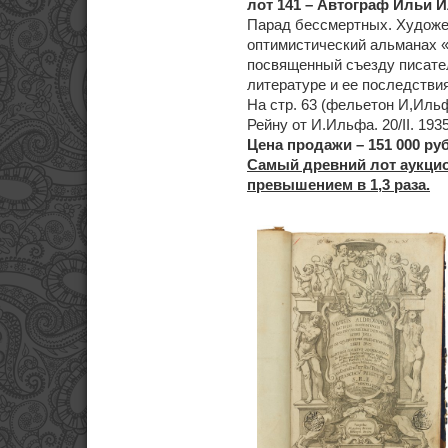
лот 141 – Автограф Ильи 
Парад бессмертных. Художе
оптимистический альманах 
посвященный съезду писате
литературе и ее последствия
На стр. 63 (фельетон И,Иль
Рейну от И.Ильфа. 20/II. 193
Цена продажи – 151 000 руб
Самый древний лот аукцио
превышением в 1,3 раза.