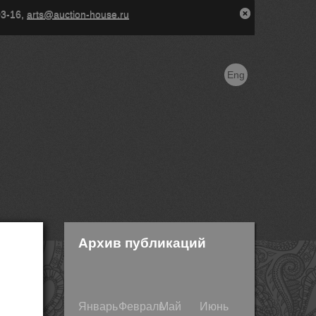
03-16,
arts@auction-house.ru
Eng
Архив публикаций
Январь
Февраль
Май
Июнь