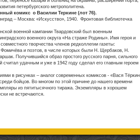
тов, переносе казарм и больниц на окраины, расширении порта,
азвития петербургского метрополитена.
енный комикс о Василии Теркине (лот 76).
инград – Москва: «Искусство», 1940. Фронтовая библиотечка
инской военной кампании Твардовский был военным
инградского военного округа «На страже Родины». Имя героя и
 совместного творчества членов редколлегии газеты:
 Фомичёва и поэтов, в числе которых были Н. Щербаков, Н.
Маршак. Получившийся образ простого русского парня, сильного
й считал удачным и уже в 1942 году сделал его главным героем
ями в рисунках – аналог современных комиксов - «Вася Тёркин
среди бойцов. Во многом по этой причине до нашего времени
мпляры из пятитысячного тиража. Экземпляры в хорошем
ески не встречаются.