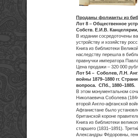
Проданы фолианты из биб
Лот 8 – Общественное устрой
Собств. Е.И.В. Канцелярии,
В издании сосредоточены в
устройству и хозяйству росс
Книга из библиотеки Велико
наследству перешла в библи
правнучки императора Павла
Цена продажи – 320 000 рубл
Лот 54 – Соболев, Л.Н. Ан
войны 1879–1880 гг. Стран
вопроса. СПб., 1880–1885.
В этом монументальном соч
Николаевича Соболева (184
второй Англо-афганской войн
Афганистане было установл
британской короне правител
Книга из библиотеки велико
старшего (1831–1891). Трети
Александры Фёдоровны, ге