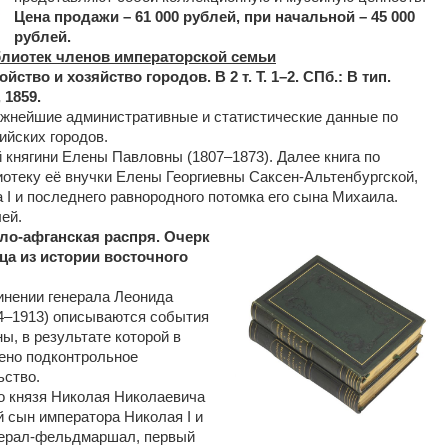
Цена продажи – 61 000 рублей, при начальной – 45 000
рублей.
лиотек членов императорской семьи
ство и хозяйство городов. В 2 т. Т. 1–2. СПб.: В тип.
 1859.
ажнейшие административные и статистические данные по
ийских городов.
й княгини Елены Павловны (1807–1873). Далее книга по
отеку её внучки Елены Георгиевны Саксен-Альтенбургской,
 I и последнего равнородного потомка его сына Михаила.
ей.
гло-афганская распря. Очерк
ица из истории восточного
инении генерала Леонида
4–1913) описываются события
ы, в результате которой в
ено подконтрольное
ьство.
го князя Николая Николаевича
й сын императора Николая I и
нерал-фельдмаршал, первый