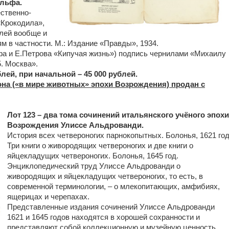
Ильфа.
ственно-
«Крокодила»,
лей вообще и
м в частности. М.: Издание «Правды», 1934.
фа и Е.Петрова «Кипучая жизнь») подпись чернилами «Михаилу
5. Москва».
лей, при начальной – 45 000 рублей.
на («в мире животных» эпохи Возрождения) продан с
Лот 123 – два тома сочинений итальянского учёного эпохи
Возрождения Улиссе Альдрованди.
История всех четвероногих парнокопытных. Болонья, 1621 го
Три книги о живородящих четвероногих и две книги о
яйцекладущих четвероногих. Болонья, 1645 год.
Энциклопедический труд Улиссе Альдрованди о
живородящих и яйцекладущих четвероногих, то есть, в
современной терминологии, – о млекопитающих, амфибиях,
ящерицах и черепахах.
Представленные издания сочинений Улиссе Альдрованди
1621 и 1645 годов находятся в хорошей сохранности и
представляют собой коллекционную и музейную ценность.