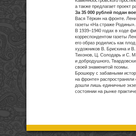
Каменноостровского проспек
а также предлагает проект р
За 35 000 рублей подан во
Вася Тёркин на фронте. Лен
газеты «На страже Родины».
В 1939–1940 годах в ходе ф
корреспондентом газеты Лен
его образ родились как плод
художников В. Брискина и В.
Тихонов, Ц. Солодарь и С. 
и добродушного, Твардовски
своей знаменитой поэмы.
Брошюру с забавными истори
на фронте» распространяли 
дошли лишь единичные экзе
состоянии на рынке практич