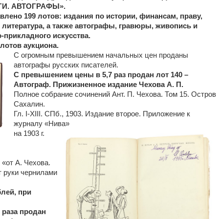
ГИ. АВТОГРАФЫ».
влено 199 лотов: издания по истории, финансам, праву,
 литература, а также автографы, гравюры, живопись и
о-прикладного искусства.
лотов аукциона.
С огромным превышением начальных цен проданы
автографы русских писателей.
С превышением цены в 5,7 раз продан лот 140 –
Автограф. Прижизненное издание Чехова А. П.
Полное собрание сочинений Ант. П. Чехова. Том 15. Остров
Сахалин.
Гл. I-XIII. СПб., 1903. Издание второе. Приложение к
журналу «Нива»
на 1903 г.
«от А. Чехова.
от руки чернилами
блей, при
 раза продан