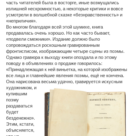
часть читателей была в восторге, иные возмущались
излишней нескромностью, а некоторые критики и вовсе
усмотрели в волшебной сказке «безнравственность» и
«неприличия».
Во многом благодаря всей этой шумихе, книга
продавалась очень хорошо. Но как часто бывает,
«подвели смежники». Издание должно было
сопровождаться роскошным гравированным
фронтисписом, изображающим четыре сцены из поэмы.
Однако гравюра к выходу книги опоздала и по этому
поводу в объявлениях о продаже говорилось:
«Принадлежащая к ней виньетка, на которой изображены
все лица и главнейшие явления поэмы, ещё не кончена.
Она нарисована весьма удачно,
гравируется искусным
художником, и
купившим
поэму
раздаваться
будет
безденежно».
Этим, кстати,
объясняется,