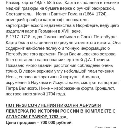
Размер карты 49,5 x 58,5 см. Карта выполнена в технике
медной гравюры на бумаге верже с ручной раскраской.
Составитель – Иоганн Баптист Гоманн (1664–1724) —
немецкий гравёр и картограф, основатель
картографического издательства в Нюрнберге, ведущего
издателя карт в Германии в XVIII веке.
В 1717–1718 годах Гоманн побывал в Санкт-Петербурге.
Карта была составлена по результатам этого визита. Она
содержит наиболее полную и точную информацию о
Петербурге того времени. План Васильевского острова
был составлен на основании чертежей Д.А. Трезини.
Показано много зданий, расстояния соблюдены очень
точно. В левом верхнем углу небольшой план течения
Невы, справа декоративный картуш – Аполлон,
окружённый Науками и Искусствами, смотрит на портрет
Петра Великого. Ниже – изображение форта Кроншлот,
построенного зимой 1704 года.
ЛОТ № 28 СОЧИНЕНИЯ НИКОЛЯ-ГАБРИЭЛЯ
ЛЕКЛЕРКА ПО ИСТОРИИ РОССИИ В КОМПЛЕКТЕ С
АТЛАСОМ ГРАВЮР, 1783 год.
Цена продажи – 700 000 рублей.