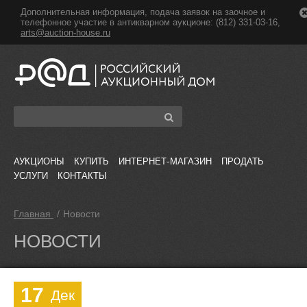
Дополнительная информация, подача заявок на заочное и
телефонное участие в антикварном аукционе: (812) 331-03-16,
arts@auction-house.ru
АУКЦИОНЫ
КУПИТЬ
ИНТЕРНЕТ-МАГАЗИН
ПРОДАТЬ
УСЛУГИ
КОНТАКТЫ
Главная
/
Новости
НОВОСТИ
17
Дек