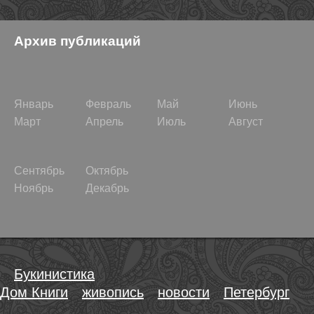
Архив публикаций
Январь
Февраль
Май
Июнь
Март
Апрель
Июль
Август
Сентябрь
Октябрь
Ноябрь
Декабрь
Букинистика
Дом Книги
живопись
новости
Петербург