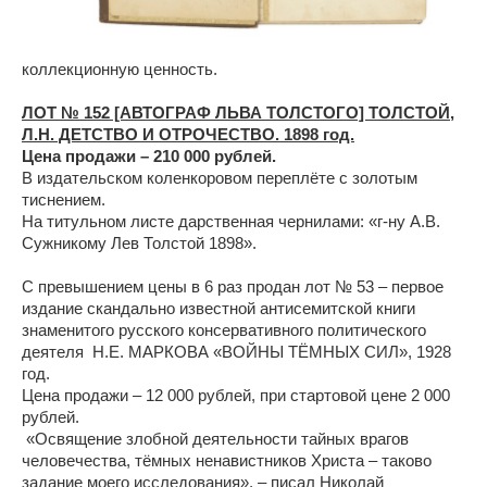
коллекционную ценность.
ЛОТ № 152 [АВТОГРАФ ЛЬВА ТОЛСТОГО] ТОЛСТОЙ,
Л.Н. ДЕТСТВО И ОТРОЧЕСТВО. 1898 год.
Цена продажи – 210 000 рублей.
В издательском коленкоровом переплёте с золотым
тиснением.
На титульном листе дарственная чернилами: «г-ну А.В.
Сужникому Лев Толстой 1898».
С превышением цены в 6 раз продан лот № 53 – первое
издание скандально известной антисемитской книги
знаменитого русского консервативного политического
деятеля Н.Е. МАРКОВА «ВОЙНЫ ТЁМНЫХ СИЛ», 1928
год.
Цена продажи – 12 000 рублей, при стартовой цене 2 000
рублей.
«Освящение злобной деятельности тайных врагов
человечества, тёмных ненавистников Христа – таково
задание моего исследования», – писал Николай