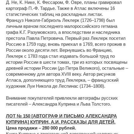
Д. Не, К. Нике, К. Фессаром, Ф. Овре, планы гравировал
картограф П.-Ф. Тардье. Также в Атлас включены 16
статистических таблиц на раскладных листах.
Француз Николя-Габриэль Леклерк (1726–1798) был
личным врачом последнего малороссийского гетмана
графа К.Г. Разумовского, а впоследствии и наследника
престола Павла Петровича. Первый раз Леклерк посетил
Россию в 1759 году, вновь приехал в 1769, всего прожив в
России около десяти лет. Вернувшись во Францию,
Леклерк с 1783 года стал издавать большой труд по
истории России в шести томах, три из которых посвящены
древней истории России (до Петра Великого), остальные –
современному для автора XVIII веку. Автор рисунков
Атласа, дополняющего труд Леклерка, – французский
художник Луи Никола де Леспинас (1734–1808).
Внимание покупателей привлекли автографы русских
писателей – Александра Куприна и Льва Толстого.
ЛОТ № 150 [АВТОГРАФ И ПИСЬМО АЛЕКСАНДРА
КУПРИНА] КУПРИН, А.И. РАССКАЗЫ ДЛЯ ДЕТЕЙ.
Цена продажи – 280 000 рублей.
Книга Куприна с трогательной дарственной надписью: