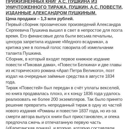
ПРИЖИЗНЕННЫХ КНИГ А.С. ПУШКИНА ИЗ
УНИЧТОЖЕННОГО ТИРАЖА. ПУШКИН, А.С. ПОВЕСТИ,
ИЗДАННЫЕ АЛЕКСАНДРОМ ПУШКИНЫМ.
Цена продажи – 1,3 млн рублей.
Первый сборник прозаических произведений Александра
Сергеевича Пушкина вышел в свет в непростое для поэта
время. Его финансовые дела были весьма печальны,
цензура запретила издание «Медного всадника», а
критика уже в полный голос говорила об измельчании
таланта Пушкина.
Сборник, в который входят первое книжное издание
повести «Пиковая дама», «Повести Белкина» и две главы
из исторического романа «Арап Петра Великого», поэт
издал на очередные заёмные средства в августе 1834
года.
Тираж «Повестей» был передан в счёт уплаты векселей,
но книга продавалась плохо, и к концу 1836 года удалось
реализовать не более 200 экземпляров. Так было принято
решение превратить непроданный тираж в одну из частей
нового издания «Романы и повести» 1837 года, но из-за
смерти автора выпуск книги был приостановлен, и опека
предпочла сжечь и отпечатанную первую часть
(«Капитанская дочка»), и вторую, которую составляли