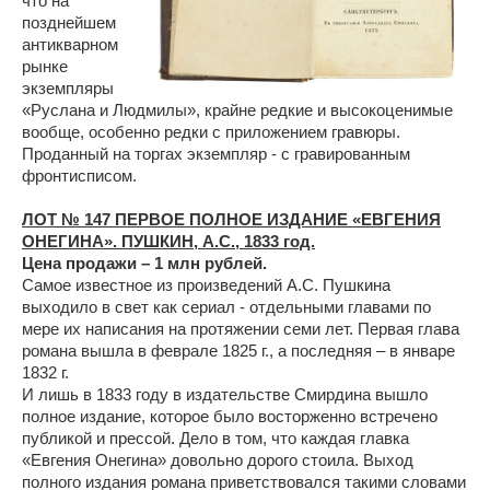
что на
позднейшем
антикварном
рынке
экземпляры
«Руслана и Людмилы», крайне редкие и высокоценимые
вообще, особенно редки с приложением гравюры.
Проданный на торгах экземпляр - с гравированным
фронтисписом.
ЛОТ № 147 ПЕРВОЕ ПОЛНОЕ ИЗДАНИЕ «ЕВГЕНИЯ
ОНЕГИНА». ПУШКИН, А.С., 1833 год.
Цена продажи – 1 млн рублей.
Самое известное из произведений А.С. Пушкина
выходило в свет как сериал - отдельными главами по
мере их написания на протяжении семи лет. Первая глава
романа вышла в феврале 1825 г., а последняя – в январе
1832 г.
И лишь в 1833 году в издательстве Смирдина вышло
полное издание, которое было восторженно встречено
публикой и прессой. Дело в том, что каждая главка
«Евгения Онегина» довольно дорого стоила. Выход
полного издания романа приветствовался такими словами