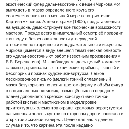
экзотический флёр дальневосточных вещей Чиркова мог
выглядеть в глазах определённого круга его
соотечественников по меньшей мере непатриотично.
Картина «Япония. Аллея в храм» (1902), представленная
на аукционе, демонстрирует все творческие возможности
мастера. Прежде всего внимательный осмотр её приводит
к выводу о безосновательности утверждений
относительно вторичности и подражательности искусства
Чиркова (имеется в виду внешняя тематическая близость
его «дальневосточных» работ известным произведениям
В.В. Верещагина). Мы наблюдаем здесь целый комплекс
сложных, оригинальных технических приёмов, – явный и
бесспорный признак художника-виртуоза. Лёгкое
лессировочное письмо (мелкий тонкий сплавленный
мазок безукоризненно лепит цветом форму и объём фигур
в национальных одеяниях, размещённых на переднем
плане) дополняется крепкой, конструктивно точной
работой кистью и мастихином в моделировке
архитектурных элементов ограды храмовых ворот; густая
насыщенная зелень кустов по сторонам дороги написана в
открытой эскизной манере… Ценно для нас в данном
случае и то, что картина эта после недавно