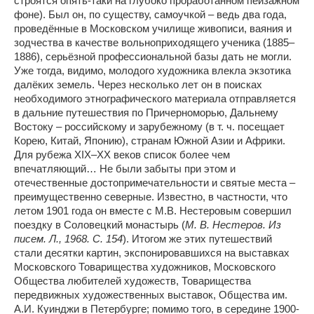
строятся опять-таки на глубоко проработанном пейзажном
фоне). Был он, по существу, самоучкой – ведь два года,
проведённые в Московском училище живописи, ваяния и
зодчества в качестве вольноприходящего ученика (1885–
1886), серьёзной профессиональной базы дать не могли.
Уже тогда, видимо, молодого художника влекла экзотика
далёких земель. Через несколько лет он в поисках
необходимого этнографического материала отправляется
в дальние путешествия по Причерноморью, Дальнему
Востоку – российскому и зарубежному (в т. ч. посещает
Корею, Китай, Японию), странам Южной Азии и Африки.
Для рубежа XIX–XX веков список более чем
впечатляющий… Не были забыты при этом и
отечественные достопримечательности и святые места –
преимущественно северные. Известно, в частности, что
летом 1901 года он вместе с М.В. Нестеровым совершил
поездку в Соловецкий монастырь (
М. В. Нестеров. Из
писем. Л., 1968. С. 154
). Итогом же этих путешествий
стали десятки картин, экспонировавшихся на выставках
Московского Товарищества художников, Московского
Общества любителей художеств, Товарищества
передвижных художественных выставок, Общества им.
А.И. Куинджи в Петербурге; помимо того, в середине 1900-