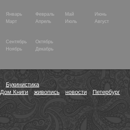
Январь
Февраль
Май
Июнь
Март
Апрель
Июль
Август
Сентябрь
Октябрь
Ноябрь
Декабрь
Букинистика
Дом Книги
живопись
новости
Петербург