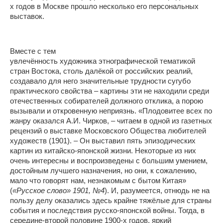
х годов в Москве прошло несколько его персональных
выставок.
Вместе с тем
увлечённость художника этнографической тематикой
стран Востока, столь далёкой от российских реалий,
создавало для него значительные трудности сугубо
практического свойства – картины эти не находили среди
отечественных собирателей должного отклика, а порою
вызывали и откровенную неприязнь. «Плодовитее всех по
жанру оказался А.И. Чирков, – читаем в одной из газетных
рецензий о выставке Московского Общества любителей
художеств (1901). – Он выставил пять эпизодических
картин из китайско-японской жизни. Некоторые из них
очень интересны и воспроизведены с большим умением,
достойным лучшего назначения, но они, к сожалению,
мало что говорят нам, незнакомым с бытом Китая»
(
«Русское слово» 1901, №4
). И, разумеется, отнюдь не на
пользу делу оказались здесь крайне тяжёлые для страны
события и последствия русско-японской войны. Тогда, в
середине-второй половине 1900-х годов, яркий