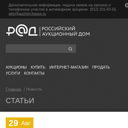
Дополнительная информация, подача заявок на заочное и
телефонное участие в антикварном аукционе: (812) 331-03-16,
arts@auction-house.ru
АУКЦИОНЫ
КУПИТЬ
ИНТЕРНЕТ-МАГАЗИН
ПРОДАТЬ
УСЛУГИ
КОНТАКТЫ
Главная
/
Новости
СТАТЬИ
29
Авг