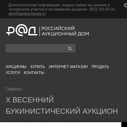
Дополнительная информация, подача заявок на заочное и
телефонное участие в антикварном аукционе: (812) 331-03-16,
arts@auction-house.ru
АУКЦИОНЫ
КУПИТЬ
ИНТЕРНЕТ-МАГАЗИН
ПРОДАТЬ
УСЛУГИ
КОНТАКТЫ
Главная
/
X ВЕСЕННИЙ
БУКИНИСТИЧЕСКИЙ АУКЦИОН