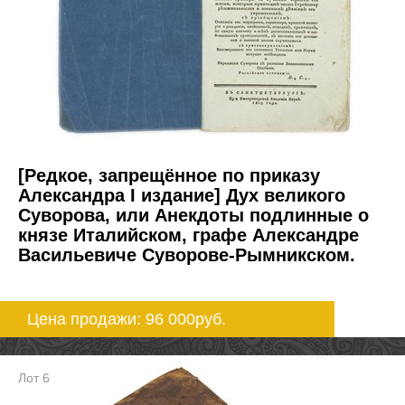
[Редкое, запрещённое по приказу
Александра I издание] Дух великого
Суворова, или Анекдоты подлинные о
князе Италийском, графе Александре
Васильевиче Суворове-Рымникском.
Цена продажи: 96 000
руб.
Лот 6