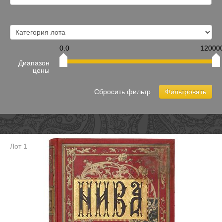
0.0
12000
Диапазон
цены
Сбросить фильтр
Фильтровать
Лот 1