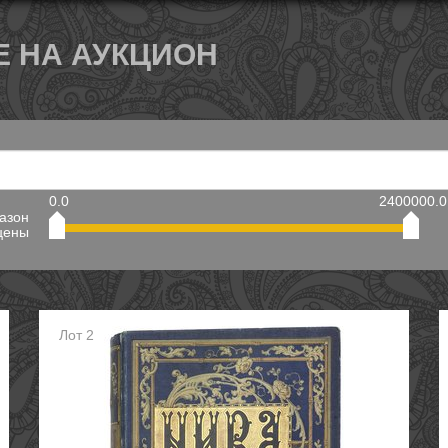
 НА АУКЦИОН
0.0
2400000.0
азон
цены
Лот 2