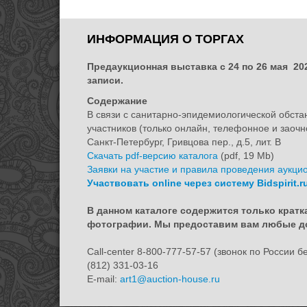
ИНФОРМАЦИЯ О ТОРГАХ
Предаукционная выставка с 24 по 26 мая 202
записи.
Содержание
В связи с санитарно-эпидемиологической обста
участников (только онлайн, телефонное и заочн
Санкт-Петербург, Гривцова пер., д.5, лит. B
Скачать pdf-версию каталога
(pdf, 19 Mb)
Заявки на участие и правила проведения аукци
Участвовать online через систему Bidspirit.r
В данном каталоге содержится только крат
фотографии. Мы предоставим вам любые до
Call-center 8-800-777-57-57 (звонок по России 
(812) 331-03-16
E-mail:
art1@auction-house.ru