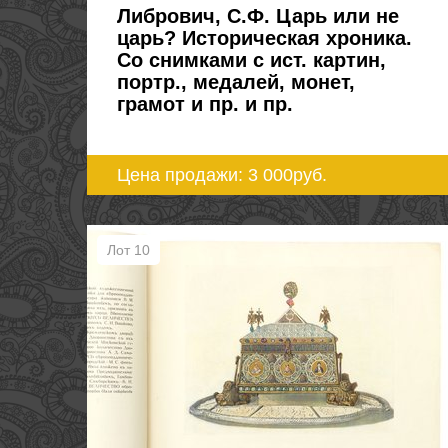
Либрович, С.Ф. Царь или не
царь? Историческая хроника.
Со снимками с ист. картин,
портр., медалей, монет,
грамот и пр. и пр.
Цена продажи: 3 000
руб.
Лот 10