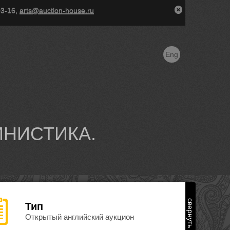
03-16,
arts@auction-house.ru
Eng
ИНИСТИКА.
свернуть
Тип
Открытый английский аукцион